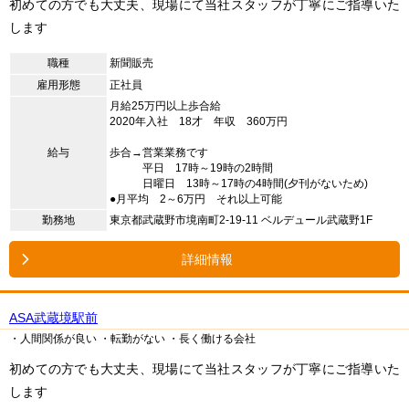
初めての方でも大丈夫、現場にて当社スタッフが丁寧にご指導いた
します
職種
新聞販売
雇用形態
正社員
月給25万円以上歩合給
2020年入社 18才 年収 360万円
給与
歩合→営業業務です
平日 17時～19時の2時間
日曜日 13時～17時の4時間(夕刊がないため)
●月平均 2～6万円 それ以上可能
勤務地
東京都武蔵野市境南町2-19-11 ベルデュール武蔵野1F
詳細情報
ASA武蔵境駅前
・人間関係が良い
・転勤がない
・長く働ける会社
初めての方でも大丈夫、現場にて当社スタッフが丁寧にご指導いた
します