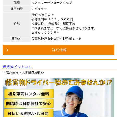
職種
カスタマーセンタースタッフ
雇用形態
レギュラー
月給20万円以上
研修期間中 ２００，０００円
給与
技能試験、昇給試験、都度実施
パスされますと、すぐに昇給させて頂きます。
２５０，０００円～
勤務地
兵庫県神戸市中央区小野浜町１－５
詳細情報
軽貨物ドットコム
・高い給与
・人間関係が良い