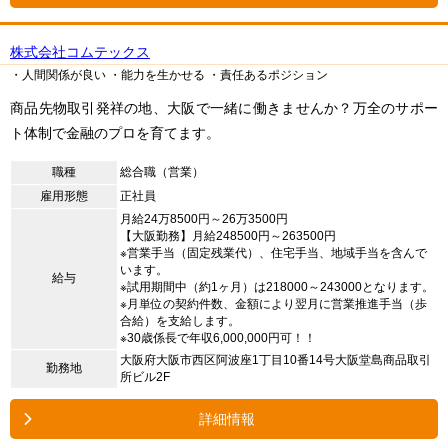
株式会社コムテックス
・人間関係が良い
・能力を生かせる
・責任あるポジション
商品先物取引発祥の地、大阪で一緒に働きませんか？万全のサポー
ト体制で金融のプロを育てます。
職種
総合職（営業）
雇用形態
正社員
月給24万8500円～26万3500円
【大阪勤務】月給248500円～263500円
※営業手当（固定残業代）、住宅手当、地域手当を含んで
います。
給与
※試用期間中（約1ヶ月）は218000～243000となります。
※月単位の契約件数、金額により翌月に営業推進手当（歩
合給）を支給します。
※30歳係長で年収6,000,000円可！！
大阪府大阪市西区阿波座1丁目10番14号大阪堂島商品取引
勤務地
所ビル2F
詳細情報