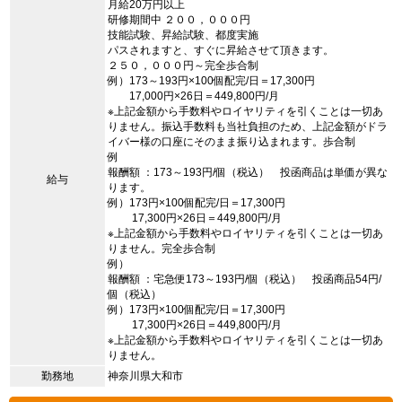
月給20万円以上
研修期間中 ２００，０００円
技能試験、昇給試験、都度実施
パスされますと、すぐに昇給させて頂きます。
２５０，０００円～完全歩合制
例）173～193円×100個配完/日＝17,300円
17,000円×26日＝449,800円/月
※上記金額から手数料やロイヤリティを引くことは一切あ
りません。振込手数料も当社負担のため、上記金額がドラ
イバー様の口座にそのまま振り込まれます。歩合制
例
報酬額 ：173～193円/個（税込） 投函商品は単価が異な
給与
ります。
例）173円×100個配完/日＝17,300円
17,300円×26日＝449,800円/月
※上記金額から手数料やロイヤリティを引くことは一切あ
りません。完全歩合制
例）
報酬額 ：宅急便173～193円/個（税込） 投函商品54円/
個（税込）
例）173円×100個配完/日＝17,300円
17,300円×26日＝449,800円/月
※上記金額から手数料やロイヤリティを引くことは一切あ
りません。
勤務地
神奈川県大和市