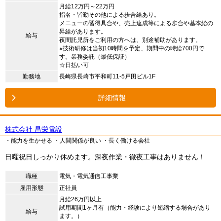
月給12万円～22万円
指名・皆勤その他による歩合給あり。
メニューの習得具合や、売上達成等による歩合や基本給の
昇給があります。
給与
夜間託児所をご利用の方へは、別途補助があります。
※技術研修は当初10時間を予定、期間中の時給700円で
す。業務委託（最低保証）
☆日払い可
勤務地
長崎県長崎市平和町11-5戸田ビル1F
詳細情報
株式会社 昌栄電設
・能力を生かせる
・人間関係が良い
・長く働ける会社
日曜祝日しっかり休めます。深夜作業・徹夜工事はありません！
職種
電気・電気通信工事業
雇用形態
正社員
月給26万円以上
試用期間1ヶ月有（能力・経験により短縮する場合があり
給与
ます。）