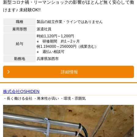
新型コロナ禍・リーマンショックの影響がほとんど無く安心して働
けます♪ 未経験OK!!
職種
製品の組立作業・ラインではありません
雇用形態
派遣社員
時給1,120円～1,200円
※ 研修期間 約1～2ヶ月
給与
例1.194000～256000円（残業含む）
※ 週払い相談可
勤務地
兵庫県加西市
詳細情報
株式会社OSHIDEN
・長く働ける会社
・将来性が高い
・環境・雰囲気