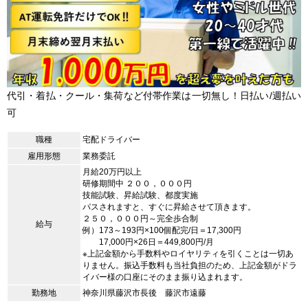
代引・着払・クール・集荷など付帯作業は一切無し！日払い/週払い
可
職種
宅配ドライバー
雇用形態
業務委託
月給20万円以上
研修期間中 ２００，０００円
技能試験、昇給試験、都度実施
パスされますと、すぐに昇給させて頂きます。
２５０，０００円～完全歩合制
給与
例）173～193円×100個配完/日＝17,300円
17,000円×26日＝449,800円/月
※上記金額から手数料やロイヤリティを引くことは一切あ
りません。振込手数料も当社負担のため、上記金額がドラ
イバー様の口座にそのまま振り込まれます。
勤務地
神奈川県藤沢市長後 藤沢市遠藤