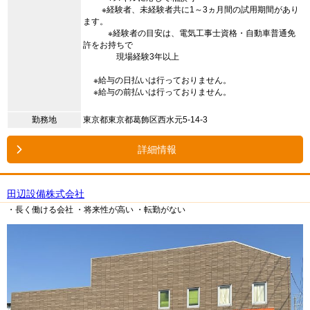
※経験者、未経験者共に1～3ヵ月間の試用期間があり
ます。
※経験者の目安は、電気工事士資格・自動車普通免
許をお持ちで
現場経験3年以上
※給与の日払いは行っておりません。
※給与の前払いは行っておりません。
勤務地
東京都東京都葛飾区西水元5-14-3
詳細情報
田辺設備株式会社
・長く働ける会社
・将来性が高い
・転勤がない