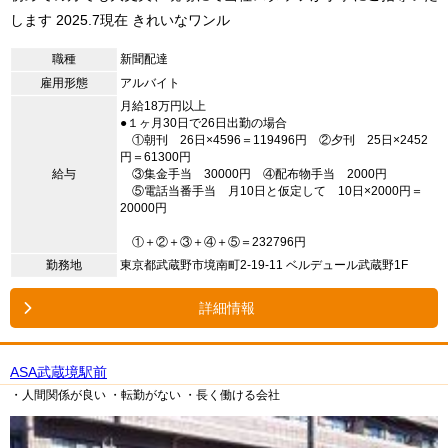
します 2025.7現在 きれいなワンル
職種
新聞配達
雇用形態
アルバイト
月給18万円以上
●１ヶ月30日で26日出勤の場合
①朝刊 26日×4596＝119496円 ②夕刊 25日×2452
円＝61300円
給与
③集金手当 30000円 ④配布物手当 2000円
⑤電話当番手当 月10日と仮定して 10日×2000円＝
20000円
①＋②＋③＋④＋⑤＝232796円
勤務地
東京都武蔵野市境南町2-19-11 ベルデュール武蔵野1F
詳細情報
ASA武蔵境駅前
・人間関係が良い
・転勤がない
・長く働ける会社