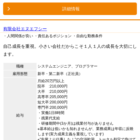
詳細情報
有限会社エヌエフシー
・人間関係が良い
・責任あるポジション
・自由な勤務条件
自己成長を重視。小さい会社だからこそ１人１人の成長を大切にし
ます。
職種
システムエンジニア、プログラマー
雇用形態
新卒・第二新卒（正社員）
月給20万円以上
院卒 :210,000円
大卒 :210,000円
高専卒:205,000円
短大卒:200,000円
専門卒:200,000円
・実働1日8時間
給与
・残業代支給
・研修期間中(3か月)は残業付与がありません
※基本給は低いかも知れませんが、業務成果は年収に反映
します(実力成果主義を重視しています)
※"先輩より仕事した！"の交渉歓迎。トータル判定で負けて