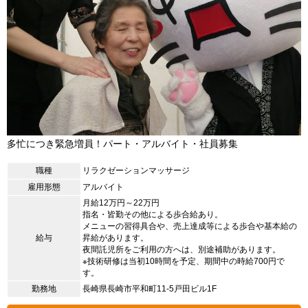
多忙につき緊急増員！パート・アルバイト・社員募集
職種
リラクゼーションマッサージ
雇用形態
アルバイト
月給12万円～22万円
指名・皆勤その他による歩合給あり。
メニューの習得具合や、売上達成等による歩合や基本給の
給与
昇給があります。
夜間託児所をご利用の方へは、別途補助があります。
※技術研修は当初10時間を予定、期間中の時給700円で
す。
勤務地
長崎県長崎市平和町11-5戸田ビル1F