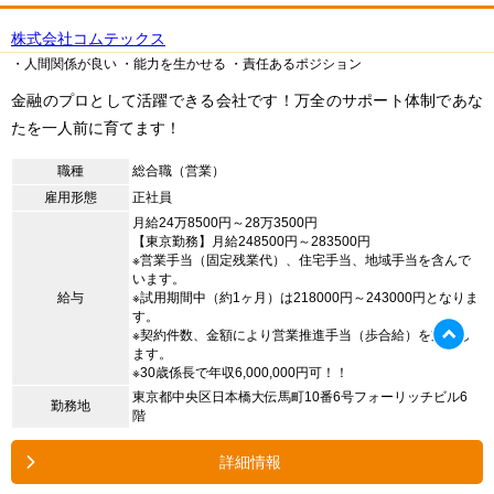
株式会社コムテックス
・人間関係が良い
・能力を生かせる
・責任あるポジション
金融のプロとして活躍できる会社です！万全のサポート体制であな
たを一人前に育てます！
職種
総合職（営業）
雇用形態
正社員
月給24万8500円～28万3500円
【東京勤務】月給248500円～283500円
※営業手当（固定残業代）、住宅手当、地域手当を含んで
います。
給与
※試用期間中（約1ヶ月）は218000円～243000円となりま
す。
※契約件数、金額により営業推進手当（歩合給）を支給し
ます。
※30歳係長で年収6,000,000円可！！
東京都中央区日本橋大伝馬町10番6号フォーリッチビル6
勤務地
階
詳細情報