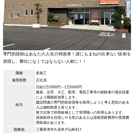
専門的技術はあなたの人生の特急券！誰にもまねの出来ない技術を
習得し、弊社になくてはならない人材に！！
職種
多能工
雇用形態
正社員
日給1万2000円～1万5000円
建築、左官、大工、配管、電気工事等の経験者の場合技量
により職能給加算します。
建設関連の専門的技術資格を取得しようと考え意欲のある
給与
人は補助制度も有ります。
努力次第で幹部候補として管理職への登用もあります。
資格取得を目指しやる気のある人は資格受験費用や受講費
用助成があります。
勤務地
三重県津市久居井戸山町817