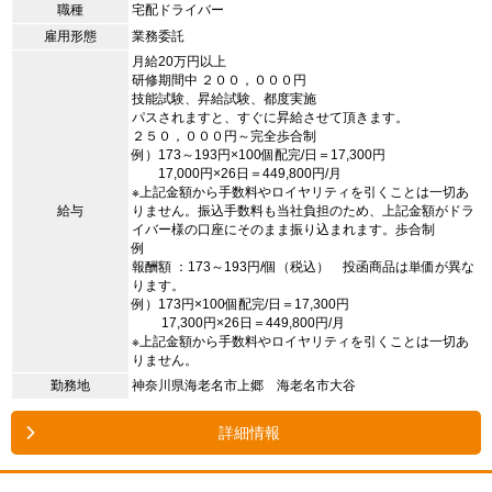
職種
宅配ドライバー
雇用形態
業務委託
月給20万円以上
研修期間中 ２００，０００円
技能試験、昇給試験、都度実施
パスされますと、すぐに昇給させて頂きます。
２５０，０００円～完全歩合制
例）173～193円×100個配完/日＝17,300円
17,000円×26日＝449,800円/月
※上記金額から手数料やロイヤリティを引くことは一切あ
給与
りません。振込手数料も当社負担のため、上記金額がドラ
イバー様の口座にそのまま振り込まれます。歩合制
例
報酬額 ：173～193円/個（税込） 投函商品は単価が異な
ります。
例）173円×100個配完/日＝17,300円
17,300円×26日＝449,800円/月
※上記金額から手数料やロイヤリティを引くことは一切あ
りません。
勤務地
神奈川県海老名市上郷 海老名市大谷
詳細情報