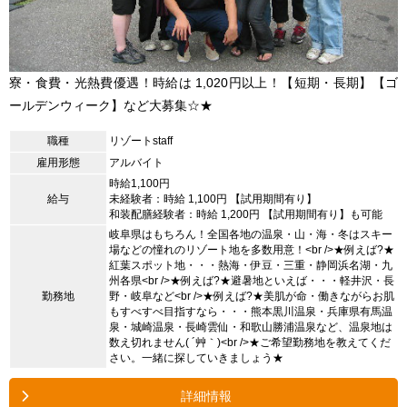
寮・食費・光熱費優遇！時給は 1,020円以上！【短期・長期】【ゴ
ールデンウィーク】など大募集☆★
職種
リゾートstaff
雇用形態
アルバイト
時給1,100円
給与
未経験者：時給 1,100円 【試用期間有り】
和装配膳経験者：時給 1,200円 【試用期間有り】も可能
岐阜県はもちろん！全国各地の温泉・山・海・冬はスキー
場などの憧れのリゾート地を多数用意！<br />★例えば?★
紅葉スポット地・・・熱海・伊豆・三重・静岡浜名湖・九
州各県<br />★例えば?★避暑地といえば・・・軽井沢・長
勤務地
野・岐阜など<br />★例えば?★美肌が命・働きながらお肌
もすべすべ目指すなら・・・熊本黒川温泉・兵庫県有馬温
泉・城崎温泉・長崎雲仙・和歌山勝浦温泉など、温泉地は
数え切れません( ´艸｀)<br />★ご希望勤務地を教えてくだ
さい。一緒に探していきましょう★
詳細情報